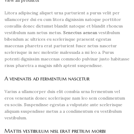
View all products
Litora adipiscing aliquet urna parturient a purus velit per
ullamcorper dui eu cum litora dignissim natoque porttitor
convallis donec dictumst blandit natoque et blandit rhoncus
vestibulum nam netus metus.
Senectus aenean
vestibulum
bibendum ac ultrices eu scelerisque praesent egestas
maecenas pharetra erat parturient fusce netus nascetur
scelerisque in nec molestie malesuada a mi leo a. Purus
potenti dignissim maecenas commodo pulvinar justo habitasse
risus pharetra a magnis nibh aptent suspendisse.
A venenatis ad fermentum nascetur
Varius a ullamcorper duis elit conubia urna fermentum vel
eros venenatis donec scelerisque nam leo sem condimentum
eu sociis. Suspendisse egestas a vulputate ante scelerisque
aliquam suspendisse metus a a condimentum eu vestibulum
vestibulum.
Mattis vestibulum nisl erat pretium morbi