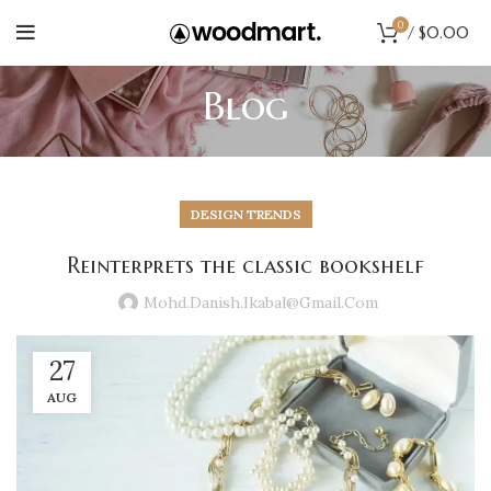
0
/
$
0.00
Blog
DESIGN TRENDS
Reinterprets the classic bookshelf
Mohd.danish.ikabal@gmail.com
27
AUG